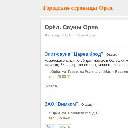
Городские страницы Орла
Орёл. Сауны Орла
»
»
Все города
Орёл
Сауны Орла
Элит-сауна "Царев брод"
|
Отдых
Развлекательный клуб для малых и больших ком
караоке, бильярд, тренажеры, массаж, аква-аэр
г. Орёл, ул. Генерала Родина, д. 14.(р-н Весе
тел: 76-03-11
сауна
ЗАО "Вимком"
|
Отдых
г. Орёл, ул. Солнцевская, д.12
тел: 72-36-45
баня
сауна