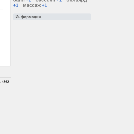
+1
массаж
+1
Информация
а:
4862