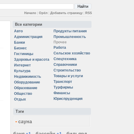
Начало
|
Орёл
|
Добавить страницу
|
RSS
Все категории
Авто
Продукты питания
Администрация
Промышленность
Прочее
Банки
Работа
Бизнес
Сельское хозяйство
Гостиницы
Спецтехника
Здоровье и красота
,
Справочники
Интернет
Строительство
Культура
Товары и услуги
Недвижимость
Транспорт
Оборудование
Турфирмы
Образование
Финансы
Общество
Юриспруденция
Отдых
Тэги
-
сауна
баня
+1
бассейн
+1
бильярд