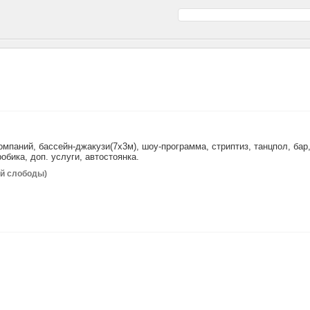
паний, бассейн-джакузи(7x3м), шоу-программа, стриптиз, танцпол, бар
обика, доп. услуги, автостоянка.
лой слободы)