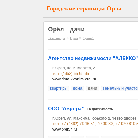
Городские страницы Орла
Орёл - дачи
»
»
Все города
Орёл
"дачи"
Агентство недвижимости "АЛЕККО"
г. Орёл, пл. К. Маркса, 2
тел: (4862) 55-65-85
www.dom-kvartira-orel.ru
квартиры
дома
дачи
земельный участо
ООО "Аврора"
|
Недвижимость
г. Орёл, ул. Максима Горького д. 44 (во дворе)
тел: +7 (4862) 76-16-51, 49-90-80, +7 920 810-
www.orel57.ru